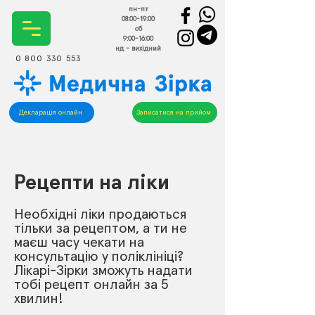
пн-пт
08:00-19:00
сб
9:00-16:00
нд - вихідний
0 800 330 553
Декларація онлайн
Записатися на прийом
Рецепти на ліки
Необхідні ліки продаються
тільки за рецептом, а ти не
маєш часу чекати на
консультацію у поліклініці?
Лікарі-Зірки зможуть надати
тобі рецепт онлайн за 5
хвилин!