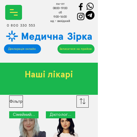
пн-пт
08:00-19:00
сб
9:00-16:00
нд - вихідний
0 800 330 553
Декларація онлайн
Записатися на прийом
Наші лікарі
Фільтр
Сімейний лікар
Дієтолог-нутриціолог