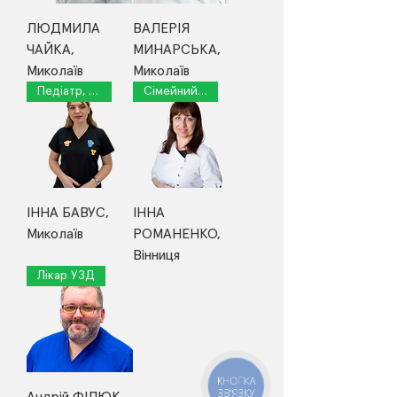
ЛЮДМИЛА
ВАЛЕРІЯ
ЧАЙКА,
МИНАРСЬКА,
Миколаїв
Миколаїв
Педіатр, сімейний лікар
Сімейний лікар
ІННА БАВУС,
ІННА
Миколаїв
РОМАНЕНКО,
Вінниця
Лікар УЗД
КНОПКА
ЗВ'ЯЗКУ