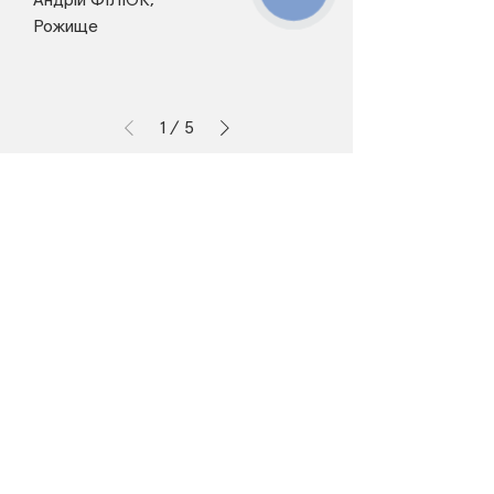
Андрій ФІЛЮК,
Рожище
1
/
5
Медичний центр твого
лікаря
Консультації лікарів
Про нас
Наші лікарі
Декларація онлайн
Відділення
Рецепти на ліки
Блог
УЗД
Контакти
пн-пт 08:00-19:00
0 800 330-553
сб 9:00-16:00
нд - вихідний