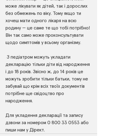
може лікувати як дітей, так і дорослих 
без обмежень по віку. Тому якщо ти 
хочеш мати одного лікаря на всю 
родину — це саме те що тобі потрібно! 
Він так само може проконсультувати 
щодо симптомів у всьому організму. 
⠀
 З педіатром можуть укладати 
декларацію тільки діти від народження 
і до 18 років. Звісно ж, до 14 років це 
можуть зробити тільки батьки, тому не 
забувай що крім всіх твоїх документів 
потрібне ще свідоцтво про 
народження.
⠀
Для укладення декларації та запису 
дзвони за номером 0 800 33 0553 або 
пиши нам у Дірект.