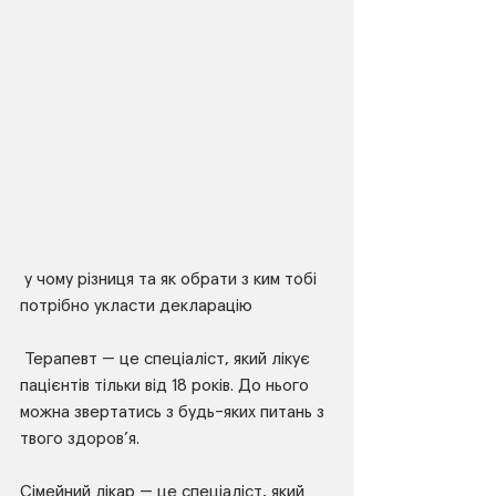
 у чому різниця та як обрати з ким тобі 
потрібно укласти декларацію
⠀
 Терапевт — це спеціаліст, який лікує 
пацієнтів тільки від 18 років. До нього 
можна звертатись з будь-яких питань з 
твого здоровʼя.
⠀
Сімейний лікар — це спеціаліст, який 