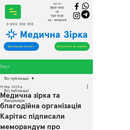
пн-пт
08:00-19:00
сб
9:00-16:00
нд - вихідний
0 800 330 553
Декларація онлайн
Записатися на прийом
Пост
Всі публікації
15 бер. 2023 р.
Всі публікації
Медична зірка та
Вакцинація
благодійна організація
Карітас підписали
меморандум про