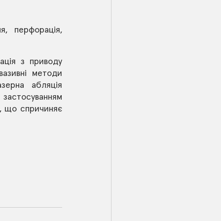
, перфорація, 
ція з приводу 
азивні методи 
азерна абляція 
 застосуванням 
, що спричиняє 