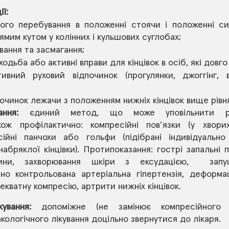
ї:
ого перебування в положенні стоячи і положенні сид
рямим кутом у колінних і кульшових суглобах; 
вання та засмагання;
одьба або активні вправи для кінцівок в осіб, які довго
ивний руховий відпочинок (прогулянки, джоггінг, ве
очинок лежачи з положенням нижніх кінцівок вище рівня
ння:
 єдиний метод, що може уповільнити ро
кож профілактично: компресійні пов’язки (у хвори
сійні панчохи або гольфи (підібрані індивідуально 
бряклої кінцівки). Протипоказання: гострі запальні п
овини, захворювання шкіри з ексудацією,  запу
но контрольована артеріальна гіпертензія, деформаці
ватну компресію, артрити нижніх кінцівок.
ування:
 допоміжне (не замінює компресійного лі
ологічного лікування доцільно звернутися до лікаря.