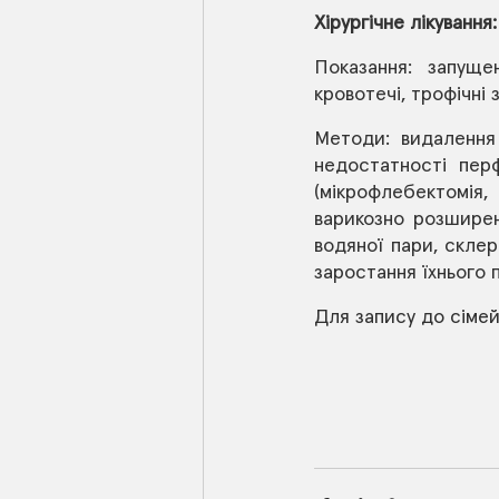
Хірургічне лікування:
Показання: запуще
кровотечі, трофічні 
Методи: видалення 
недостатності перф
(мікрофлебектомія,
варикозно розширен
водяної пари, склер
заростання їхнього п
Для запису до сімей