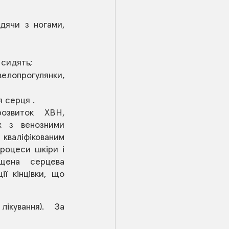
ячи з ногами, 
 сидять; 
лопрогулянки, 
 серця .
звиток ХВН, 
х з венозними 
кваліфікованим 
роцеси шкіри і 
щена серцева 
ї кінцівки, що 
кування). За 