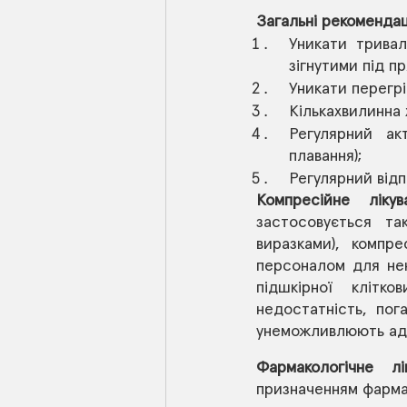
Загальні рекомендаці
Уникати тривал
зігнутими під п
Уникати перегрі
Кількахвилинна х
Регулярний акт
плавання); 
Регулярний відп
Компресійне лікува
застосовується та
виразками), компре
персоналом для нена
підшкірної клітк
недостатність, пога
унеможливлюють адек
Фармакологічне лік
призначенням фармак