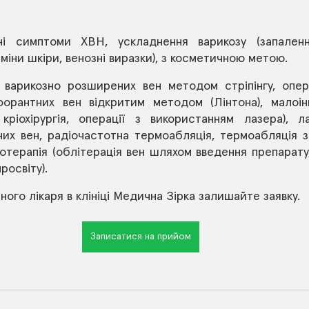
ні симптоми ХВН, ускладнення варикозу (запалення
зміни шкіри, венозні виразки), з косметичною метою. 
варикозно розширених вен методом стріпінгу, опера
орантних вен відкритим методом (Лінтона), малоінв
 кріохірургія, операції з використанням лазера), л
их вен, радіочастотна термоабляція, термоабляція з
отерапія (облітерація вен шляхом введення препарату
росвіту). 
ного лікаря в клініці Медична Зірка залишайте заявку.
Записатися на прийом