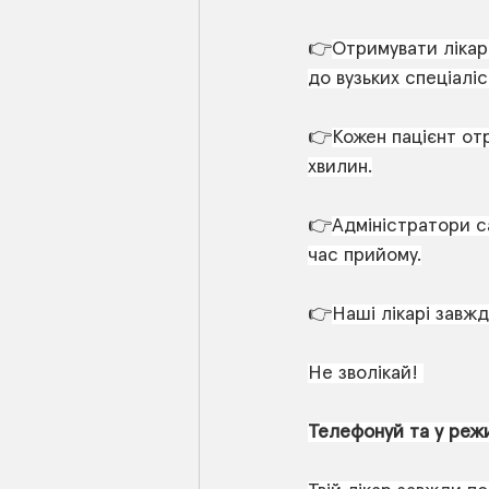
👉
Отримувати лікар
до вузьких спеціаліс
👉
Кожен пацієнт отр
хвилин.
👉
Адміністратори c
час прийому.
👉
Наші лікарі завжди
Не зволікай! 
Телефонуй та у реж