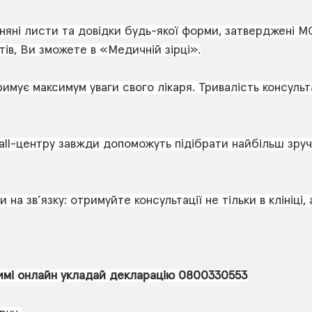
няні листи та довідки будь-якої форми, затверджені М
тів, Ви зможете в «Медичній зірці».
имує максимум уваги свого лікаря. Тривалість консульта
all-центру завжди допоможуть підібрати найбільш зру
 на зв’язку: отримуйте консультації не тільки в клініці, 
имі онлайн укладай декларацію 0800330553