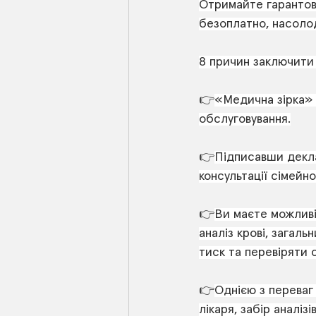
Отримайте гарантов
безоплатно, насолод
8 причин заключити
👉
«Медична зірка» -
обслуговування.
👉
Підписавши декла
консультації сімейног
👉
Ви маєте можливіс
аналіз крові, загаль
тиск та перевіряти 
👉
Однією з переваг 
лікаря, забір аналіз