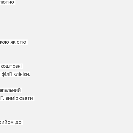
лютно 
кою якістю 
коштовні 
філії клініки.
агальний 
КГ, вимірювати 
прийом до 