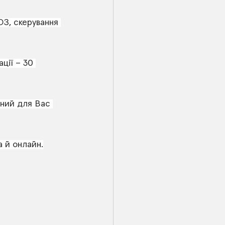
ОЗ, скерування 
ції – 30 
чний для Вас 
а й онлайн.