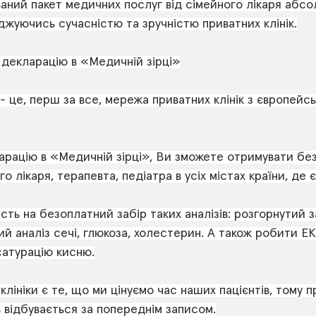
аний пакет медичних послуг від сімейного лікаря абсо
жуючись сучасністю та зручністю приватних клінік.
 декларацію в «Медичній зірці»
 це, перш за все, мережа приватних клінік з європейсь
рацію в «Медичній зірці», Ви зможете отримувати без
о лікаря, терапевта, педіатра в усіх містах країни, де є 
ть на безоплатний забір таких аналізів: розгорнутий з
ний аналіз сечі, глюкоза, холестерин. А також робити Е
сатурацію кисню.
клініки є те, що ми цінуємо час наших пацієнтів, тому 
ів відбувається за попереднім записом.